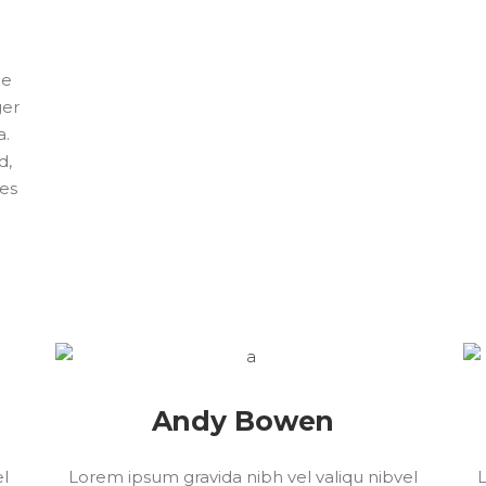
c
ue
ger
a.
d,
ies
Andy Bowen
el
Lorem ipsum gravida nibh vel valiqu nibvel
L