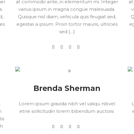
ger
at commodo ante, in elementum mi. Integer
at
a.
varius ipsum in magna congue malesuada.
v
d,
Quisque nisl diam, vehicula quis feugiat sed,
Q
ies
egestas a ipsum. Proin tortor mauris, ultricies
eg
sed […]
Brenda Sherman
.
Lorem ipsum gravida nibh vel valiqu nibvel
L
m
etne sollicitudin lorem bibendum auctoisi.
tis
bh
i