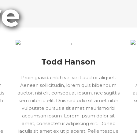
ve
Todd Hanson
.
Proin gravida nibh vel velit auctor aliquet.
m
Aenean sollicitudin, lorem quis bibendum
tis
auctor, nisi elit consequat ipsum, nec sagittis
au
bh
sem nibh id elit. Duis sed odio sit amet nibh
s
i
vulputate cursus a sit amet maurismorbi
accumsan ipsum. Lorem ipsum dolor sit
c
amet, consectetur adipiscing elit. Donec
ue
iaculis sit amet ex ut placerat. Pellentesque
i