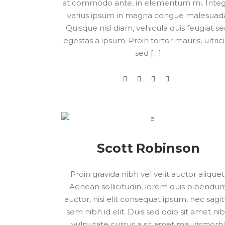
at commodo ante, in elementum mi. Inte
varius ipsum in magna congue malesuad
Quisque nisl diam, vehicula quis feugiat se
egestas a ipsum. Proin tortor mauris, ultric
sed […]
Scott Robinson
Proin gravida nibh vel velit auctor aliquet
Aenean sollicitudin, lorem quis bibendu
auctor, nisi elit consequat ipsum, nec sagit
sem nibh id elit. Duis sed odio sit amet ni
vulputate cursus a sit amet maurismorb