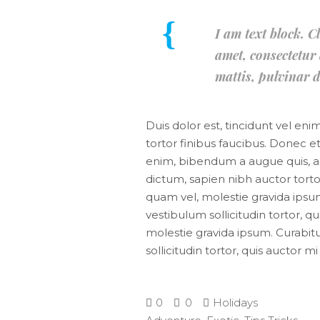
I am text block. C
amet, consectetur a
mattis, pulvinar d
Duis dolor est, tincidunt vel eni
tortor finibus faucibus. Donec et
enim, bibendum a augue quis, a
dictum, sapien nibh auctor tortor
quam vel, molestie gravida ipsum.
vestibulum sollicitudin tortor, q
molestie gravida ipsum. Curabitur
sollicitudin tortor, quis auctor m
0
0
Holidays