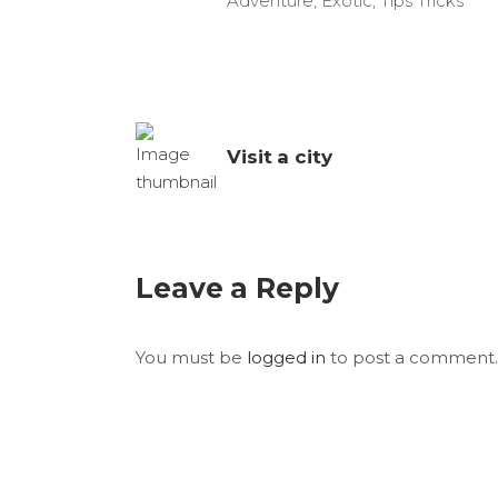
Adventure
,
Exotic
,
Tips Tricks
Visit a city
Leave a Reply
You must be
logged in
to post a comment.