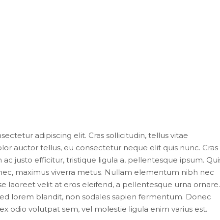
tetur adipiscing elit. Cras sollicitudin, tellus vitae
or auctor tellus, eu consectetur neque elit quis nunc. Cras
 justo efficitur, tristique ligula a, pellentesque ipsum. Qu
s nec, maximus viverra metus. Nullam elementum nibh nec
e laoreet velit at eros eleifend, a pellentesque urna ornare.
mi sed lorem blandit, non sodales sapien fermentum. Donec
it, ex odio volutpat sem, vel molestie ligula enim varius est.