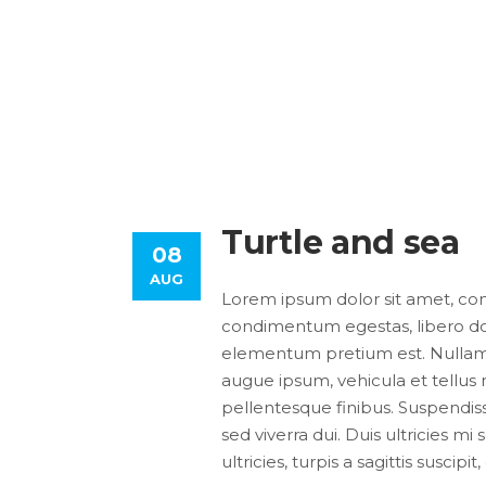
Turtle and sea
08
AUG
Lorem ipsum dolor sit amet, consec
condimentum egestas, libero dol
elementum pretium est. Nullam ac
augue ipsum, vehicula et tellu
pellentesque finibus. Suspendiss
sed viverra dui. Duis ultricies 
ultricies, turpis a sagittis suscip