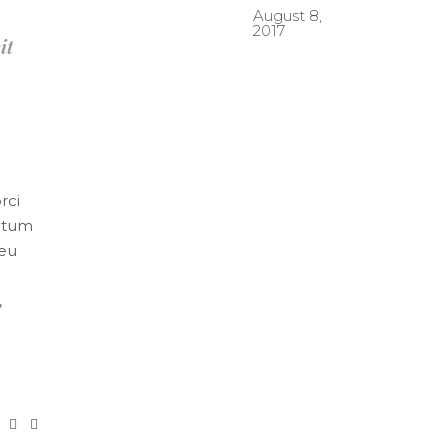
August 8,
2017
it
rci
entum
 eu
,